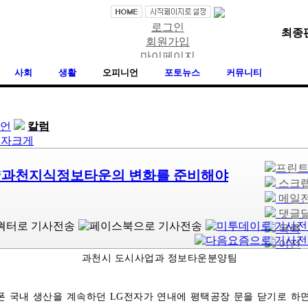
로그인
최종편집
회원가입
마이페이지
즐겨찾기추가
사회
생활
오피니언
포토뉴스
커뮤니티
언
칼럼
프린
]“과천지식정보타운의 변화를 준비해야
스크
메일
댓글
력
목록
이전
과천시 도시사업과 정보타운분양팀
폰 국내 생산을 계속하던 LG전자가 연내에 평택공장 문을 닫기로 하