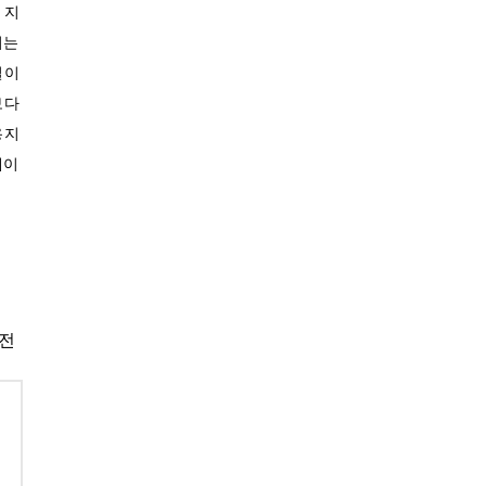
 지
서는
일이
보다
용지
때이
단전