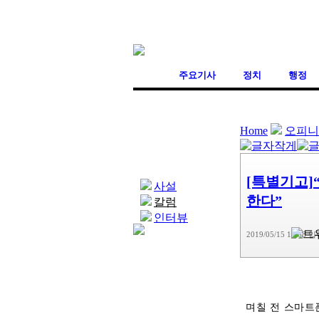
주요기사
정치
행정
Home
오피니
오피니언
[특별기고
사설
한다”
칼럼
인터뷰
2019/05/15 14:58
입
며칠 전 스마트