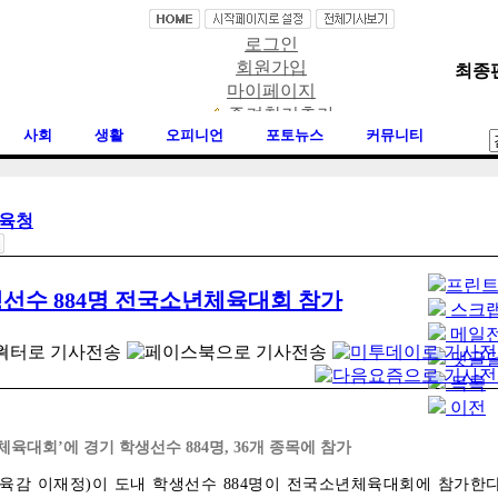
로그인
회원가입
최종편집
마이페이지
즐겨찾기추가
사회
생활
오피니언
포토뉴스
커뮤니티
육청
프린
선수 884명 전국소년체육대회 참가
스크
메일
력
댓글
목록
이전
육대회’에 경기 학생선수 884명, 36개 종목에 참가
육감 이재정)이 도내 학생선수 884명이 전국소년체육대회에 참가한