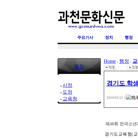
주요기사
정치
행정
Home
행정
교
행정
경기도 학생
시정
도정
2019/05/21 14:23
입
교육청
제48회 전국소년체
경기도교육청(교