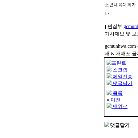
소년체육대회가 
다.
[
편집부
gcmun
기사제보 및 보도자
gcmunhwa.co
재 & 재배포 금
프린트
스크랩
메일전송
댓글달기
목록
이전
맨위로
댓글달기