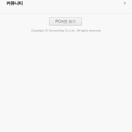
커뮤니티
PC버전 보기
Copyright ⓒ Gcmunhwa Co.Ltd., All rights reserved