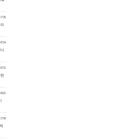
 17:26
자의
 07:24
다.
 07:22
위한
 06:25
이
 17:39
‘잭
…