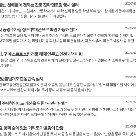
2022/07/20
출신 선배들이 전하는 진로 진학 멘토링 행사 열려
 과천시에 따르면, 과천여자고등학교에서 대학 진학을 앞둔 학생 60여 명이 참여한 가운데 대학생
 멘토링 행사 ‘꿈을 따라가는 발자국’이 열렸다.
2022/07/20
시 공영주차장 정보 휴대폰으로 확인 가능해진다
는 “이르면 올해 말부터 관내 공영주차장 주차정보를 휴대전화로 간편하게 확인할 수 있게 될
라고 19일 밝혔다. 시는 19일 신계용 과천시장과 과천경찰서, 과천소방서, 과천도시공사 등 유관
2021/10/25
, 구 에스트로쇼핑 건물 해체 앞두고 안전대책 마련
는 곧 있을 구 에스트로쇼핑 건물 해체와 관련해 안전사고 방지와 시민불편 최소화를 위해 노
 밝혔다.
2021/09/25
 및 불법개조 합동단속 실시
한국교통안전공단과 함께 이륜차 소음 및 불법개조 합동단속을 9월 15일부터 10월 31일 사이에 
 코로나19로 인한 사회적 거리두기 등의 사유로 이륜차 음식 배달…
2021/09/25
28일 주택청약제도 개선을 위한 “시민간담회”
저녁 7시 대강당에서 공공분양 주택청약제도 개선을 위한 시민간담회를 개최한다고 밝혔다. 시는 
 청약이 완료된 지식정보타운에 이어 과천과천지구 등 많은 신규주…
2021/09/25
, 꽃과 쉼이 있는 거리로 가을맞이 단장
길’을 꽃으로 꾸며 가을맞이 단장을 했다. 대공원 나들길은 이번 가을맞이 단장을 통해 국화 및 