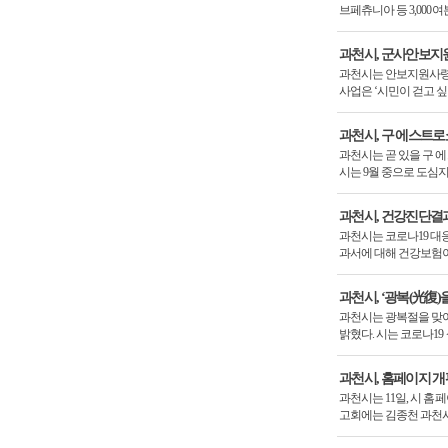
브페츄니아 등 3,000
과천시, 군사안보지원
과천시는 안보지원사령부
사업은 ‘시민이 걷고 
과천시, 구 에스트로
과천시는 곧 있을 구 
시는 9월 중으로 도심
과천시, 건강진단결
과천시는 코로나19 대
과서에 대해 건강보험
과천시, ‘광복(光復)
과천시는 광복절을 맞아
밝혔다. 시는 코로나19
과천시, 홈페이지 개
과천시는 11일, 시 홈
고회에는 김종천 과천