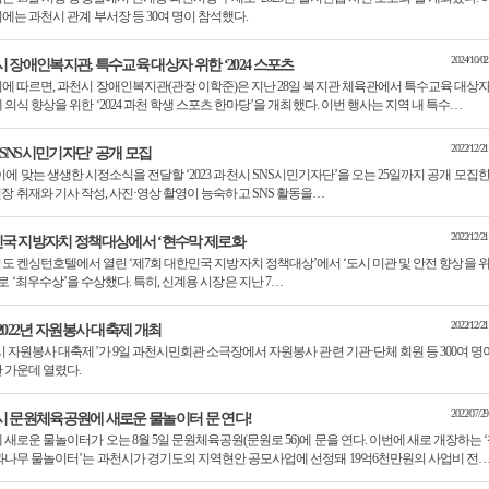
에는 과천시 관계 부서장 등 30여 명이 참석했다.
2024/10/02
 장애인복지관, 특수교육 대상자 위한 ‘2024 스포츠
에 따르면, 과천시 장애인복지관(관장 이학준)은 지난 28일 복지관 체육관에서 특수교육 대상
 의식 향상을 위한 ‘2024 과천 학생 스포츠 한마당’을 개최했다. 이번 행사는 지역 내 특수…
2022/12/21
시 SNS시민기자단’ 공개 모집
 맞는 생생한 시정소식을 전달할 ‘2023 과천시 SNS시민기자단’을 오는 25일까지 공개 모집한
장 취재와 기사 작성, 사진·영상 촬영이 능숙하고 SNS 활동을…
2022/12/21
민국 지방자치 정책대상에서 ‘현수막 제로화
의도 켄싱턴호텔에서 열린 ‘제7회 대한민국 지방자치 정책대상’에서 ‘도시 미관 및 안전 향상을 
 ‘최우수상’을 수상했다. 특히, 신계용 시장은 지난 7…
2022/12/21
2022년 자원봉사 대축제 개최
시 자원봉사 대축제’가 9일 과천시민회관 소극장에서 자원봉사 관련 기관·단체 회원 등 300여 명
 가운데 열렸다.
2022/07/29
 문원체육공원에 새로운 물놀이터 문 연다!
 새로운 물놀이터가 오는 8월 5일 문원체육공원(문원로 56)에 문을 연다. 이번에 새로 개장하는 
과나무 물놀이터’는 과천시가 경기도의 지역현안 공모사업에 선정돼 19억6천만원의 사업비 전