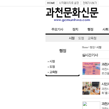
주요기사
정치
행정
사회
시정
도정
교육청
Home
행정
시정
행정
실시간
기사
시정
과천시
도정
과천시
교육청
로건을
시민의
과천시
회’를
과천시
과천시