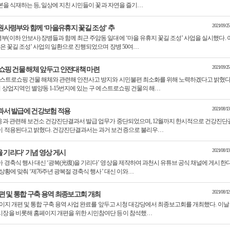
여본을 식재하는 등, 일상에 지친 시민들이 꽃과 자연을 즐기…
2021/09/25
사령부와 함께 ‘마을유휴지 꽃길 조성’ 추
(이하 안보사) 장병들과 함께 최근 주암동 일대에 ‘마을 유휴지 꽃길 조성’ 사업을 실시했다. 
싶은 꽃길 조성’ 사업의 일환으로 진행되었으며 장병 50여…
2021/09/25
쇼핑 건물 해체 앞두고 안전대책 마련
에스트로쇼핑 건물 해체와 관련해 안전사고 방지와 시민불편 최소화를 위해 노력하겠다고 밝혔다
지 상업지역인 별양동 1-15번지에 있는 구 에스트로쇼핑 건물의 해…
2021/08/13
과서 발급에 건강보험 적용
응과 관련해 보건소 건강진단결과서 발급 업무가 중단되었으며, 12월까지 한시적으로 건강진단
이 적용된다고 밝혔다. 건강진단결과서는 과거 보건증으로 불리우…
2021/08/13
을 기리다’ 기념 영상 게시
 경축식 행사 대신 ‘광복(光復)을 기리다’ 영상을 제작하여 과천시 유튜브 공식 채널에 게시한
 상황에 맞춰 ‘제76주년 광복절 경축식 행사’ 대신 이와…
2021/08/12
편 및 통합 구축 용역 최종보고회 개최
페이지 개편 및 통합 구축 용역 사업 완료를 앞두고 시청 대강당에서 최종보고회를 개최했다. 이날
시장을 비롯해 홈페이지 개편을 위한 시민참여단 등이 참석했…