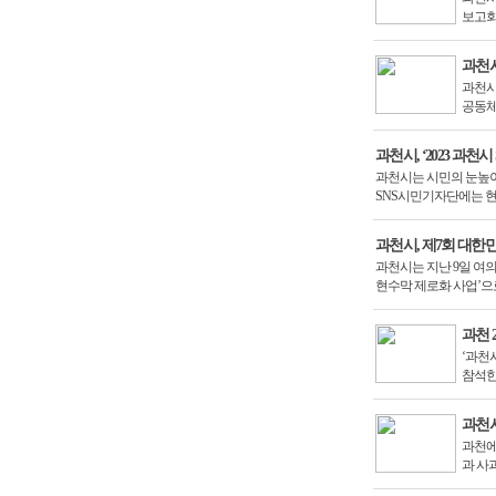
보고회
과천시
과천시
공동체
과천시, ‘2023 과천
과천시는 시민의 눈높이에
SNS시민기자단에는 현
과천시, 제7회 대한
과천시는 지난 9일 여
현수막 제로화 사업’으로
과천 
‘과천
참석한
과천시
과천에
과 사