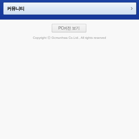
커뮤니티
PC버전 보기
Copyright ⓒ Gcmunhwa Co.Ltd., All rights reserved