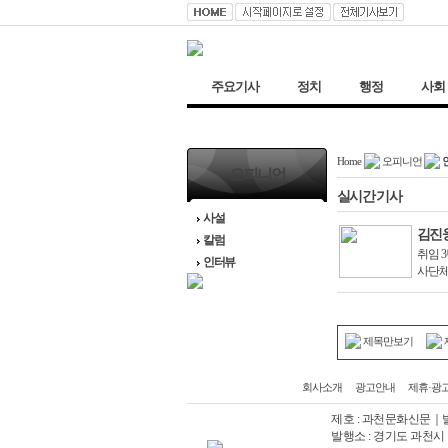
주요기사
정치
행정
사회
Home
오피니언
오피니언
실시간
기사
사설
김진
칼럼
취임 
인터뷰
사단체
의 …
제목만보기
회사소개
광고안내
제휴·광
제호 : 과천문화신문｜발
발행소 : 경기도 과천시 향