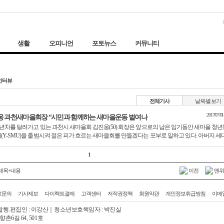
생활
오피니언
포토뉴스
커뮤니티
인터뷰
전체기사
날짜별보기
2017/07/01
웅 과천새마을회장 “시민과 함께하는 새마을운동 벌여나
3년차를 달려가고 있는 과천시 새마을회 김진웅(50) 회장은 앞으로의 남은 임기동안 새마을 청년
(Y-SMU)을 출범시켜 젊은 피가 흐르는 새마을회를 만들겠다는 포부로 일하고 있다. 아버지 세
1
제목+내용
이전
맨위
고문의
기사제보
다이렉트결제
고객센터
저작권정책
회원약관
개인정보취급방침
이메
행.편집인 : 이강산
｜청소년보호책임자 : 박진실
촌6길 64, 501호