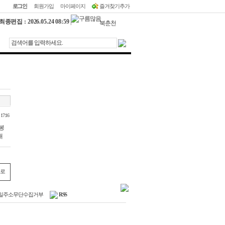
로그인
회원가입
마이페이지
즐겨찾기추가
최종편집 : 2026.05.24 08:59
|
북춘천
28.6℃
27.9℃
철원
32.5℃
동두천
31.7℃
파주
대관령
18.8℃
28.7℃
춘천
30.2℃
백령도
 17:16
봉
북강릉
대
22.5℃
22.6℃
강릉
22.3℃
동해
로
34.3℃
서울
35.3℃
인천
일주소무단수집거부
RSS
30.4℃
원주
울릉도