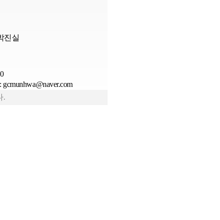
박진실
0
gcmunhwa@naver.com
.