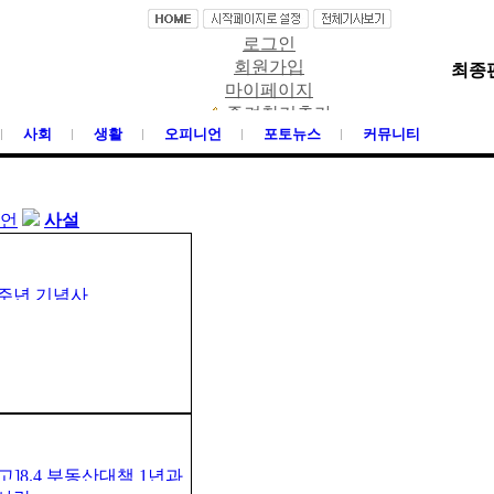
로그인
회원가입
최종편집
마이페이지
즐겨찾기추가
사회
생활
오피니언
포토뉴스
커뮤니티
언
사설
7주년 기념사
고]8.4 부동산대책 1년과