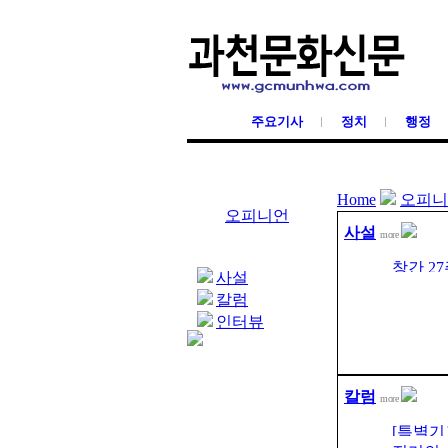
주요기사
정치
행정
Home
오피니
오피니언
사설
more
창간 2
사설
칼럼
인터뷰
칼럼
more
[특별기