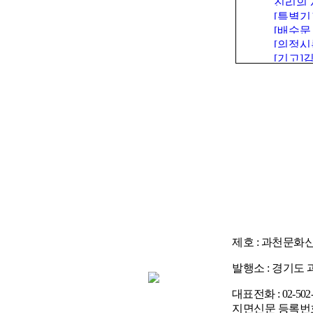
진리의 
과천청사
[특별기
[배수문
의 변화
[의정시
원회
[기고]김
의장
제호 : 과천문화
발행소 : 경기도 과
대표전화 : 02-502-
지면신문 등록번호 :