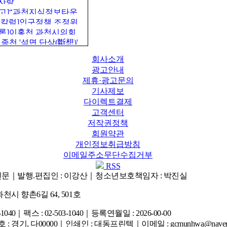
사랑
 시…
고]“과천지식정보타운
 칼럼]인구정책 조정위
를 준비…
론]이홍천 과천시의회
종천 '석면 단상(斷想)'
회사소개
광고안내
제휴·광고문의
기사제보
다이렉트결제
고객센터
저작권정책
회원약관
개인정보취급방침
이메일주소무단수집거부
RSS
신문｜발행.편집인 : 이강산
｜청소년보호책임자 : 박진실
천시 향촌6길 64, 501호
1040
｜팩스 : 02-503-1040
｜등록연월일 : 2026-00-00
 경기, 다00000
｜인쇄인 : 대동프린텍
｜이메일 : gcmunhwa@naver